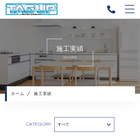
ホーム
タッグアップについて
施工実績
キャンペーン
WORK
施工メニュー
施工実績
施工の流れ
よくある質問
ホーム
施工実績
お知らせ
コンテンツ
CATEGORY