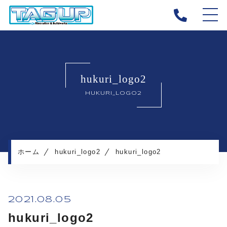
ホーム
タッグアップについて
hukuri_logo2
キャンペーン
HUKURI_LOGO2
施工メニュー
施工実績
施工の流れ
よくある質問
ホーム
hukuri_logo2
hukuri_logo2
お知らせ
コンテンツ
2021.08.05
hukuri_logo2