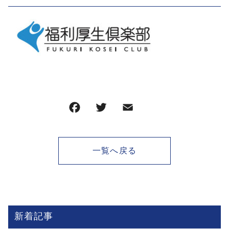
F
T
E
共
a
w
m
有
c
it
ai
一覧へ戻る
e
te
l
b
r
o
o
新着記事
k