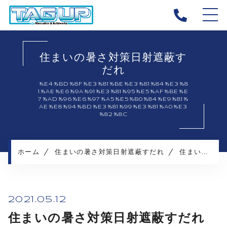
ホーム
住まいの暑さ対策日射遮蔽す
タッグアップについて
だれ
キャンペーン
%E4%BD%8F%E3%81%BE%E3%81%84%E3%8
1%AE%E6%9A%91%E3%81%95%E5%AF%BE%E
施工メニュー
7%AD%96%E6%97%A5%E5%B0%84%E9%81%
AE%E8%94%BD%E3%81%99%E3%81%A0%E3
施工実績
%82%8C
施工の流れ
よくある質問
ホーム
住まいの暑さ対策日射遮蔽すだれ
住まいの暑さ対策日射遮蔽すだれ
お知らせ
コンテンツ
2021.05.12
住まいの暑さ対策日射遮蔽すだれ