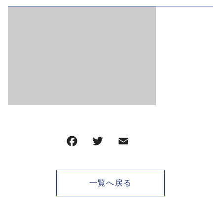
F
T
E
共
a
w
m
有
c
it
ai
一覧へ戻る
e
te
l
b
r